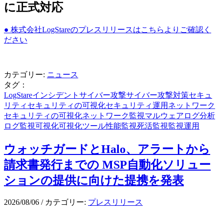
に正式対応
● 株式会社LogStareのプレスリリースはこちらよりご確認く
ださい
カテゴリー:
ニュース
タグ：
LogStare
インシデント
サイバー攻撃
サイバー攻撃対策
セキュ
リティ
セキュリティの可視化
セキュリティ運用
ネットワーク
セキュリティの可視化
ネットワーク監視
マルウェア
ログ分析
ログ監視
可視化
可視化ツール
性能監視
死活監視
監視
運用
ウォッチガードとHalo、アラートから
請求書発行までの MSP自動化ソリュー
ションの提供に向けた提携を発表
2026/08/06
/
カテゴリー:
プレスリリース