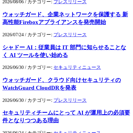
2026/08/06
/
カテゴリー:
プレスリリース
ウォッチガード、企業ネットワークを保護する 新
高性能Fireboxアプライアンスを発売開始
2026/07/24
/
カテゴリー:
プレスリリース
シャドー AI：従業員は IT 部門に知らせることな
く AI ツールを使い始める
2026/06/30
/
カテゴリー:
セキュリティニュース
ウォッチガード、クラウド向けセキュリティの
WatchGuard CloudDRを発表
2026/06/30
/
カテゴリー:
プレスリリース
セキュリティチームにとって AI が運用上の必須要
件となりつつある理由
2026/06/24
/
カテゴリー:
セキュリティニュース