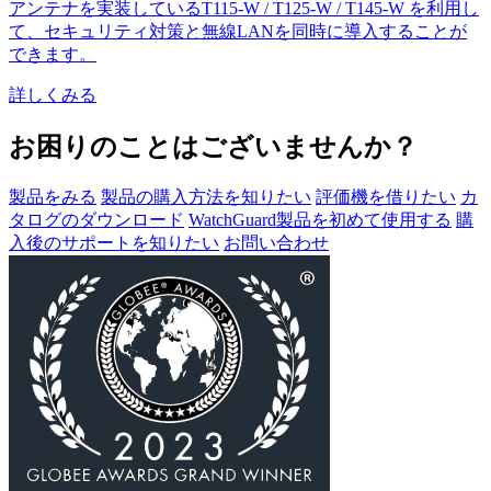
アンテナを実装しているT115-W / T125-W / T145-W を利用し
て、セキュリティ対策と無線LANを同時に導入することが
できます。
詳しくみる
お困りのことはございませんか？
製品をみる
製品の購入方法を知りたい
評価機を借りたい
カ
タログのダウンロード
WatchGuard製品を初めて使用する
購
入後のサポートを知りたい
お問い合わせ