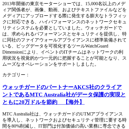
2013年開催の東京モーターショーでは、15,000名以上のメデ
ィア関係者が、画像、動画、およびテキストファイルなどを
メディアにアップロードする際に発生する膨大なトラフィッ
クに対応できる、ハイパフォーマンスのネットワークセキュ
リティシステムを必要としていました。ウォッチガードで
は、求められるパフォーマンスとセキュリティを提供し、特
に同社のファイアウォールアプライアンスに標準装備されて
いる、ビッグデータを可視化するツールWatchGuard
Dimensionにより、イベントのITチームはネットワークの利
用状況を視覚的かつ一元的に把握することが可能となり、ス
ムーズなオペレーションをサポートしました。
カテゴリー：
ウォッチガードのパートナーAKCS社のクライア
ントであるMTC Australia社がデータ保護の実現と
ともに20万ドルを節約 【海外】
MTC Australia社は、ウォッチガードのUTMアプライアンス
を導入し、ネットワークおよびセキュリティ管理に要する時
間を80%削減し、IT部門は付加価値の高い業務に専念できる