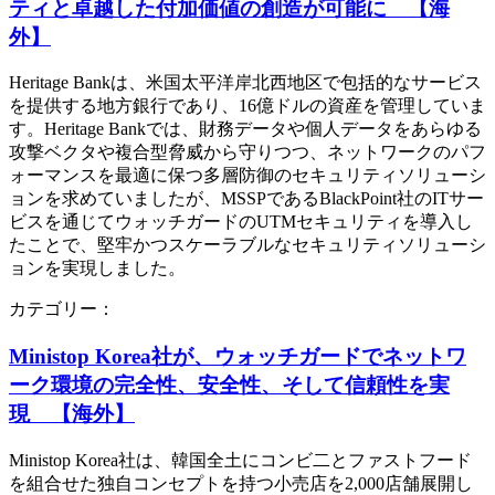
ティと卓越した付加価値の創造が可能に 【海
外】
Heritage Bankは、米国太平洋岸北西地区で包括的なサービス
を提供する地方銀行であり、16億ドルの資産を管理していま
す。Heritage Bankでは、財務データや個人データをあらゆる
攻撃ベクタや複合型脅威から守りつつ、ネットワークのパフ
ォーマンスを最適に保つ多層防御のセキュリティソリューシ
ョンを求めていましたが、MSSPであるBlackPoint社のITサー
ビスを通じてウォッチガードのUTMセキュリティを導入し
たことで、堅牢かつスケーラブルなセキュリティソリューシ
ョンを実現しました。
カテゴリー：
Ministop Korea社が、ウォッチガードでネットワ
ーク環境の完全性、安全性、そして信頼性を実
現 【海外】
Ministop Korea社は、韓国全土にコンビ二とファストフード
を組合せた独自コンセプトを持つ小売店を2,000店舗展開し