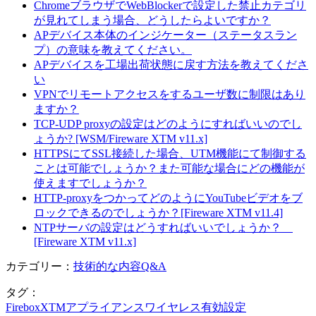
ChromeブラウザでWebBlockerで設定した禁止カテゴリ
が見れてしまう場合、どうしたらよいですか？
APデバイス本体のインジケーター（ステータスラン
プ）の意味を教えてください。
APデバイスを工場出荷状態に戻す方法を教えてくださ
い
VPNでリモートアクセスをするユーザ数に制限はあり
ますか？
TCP-UDP proxyの設定はどのようにすればいいのでし
ょうか? [WSM/Fireware XTM v11.x]
HTTPSにてSSL接続した場合、UTM機能にて制御する
ことは可能でしょうか？また可能な場合にどの機能が
使えますでしょうか？
HTTP-proxyをつかってどのようにYouTubeビデオをブ
ロックできるのでしょうか？[Fireware XTM v11.4]
NTPサーバの設定はどうすればいいでしょうか？
[Fireware XTM v11.x]
カテゴリー：
技術的な内容Q&A
タグ：
Firebox
XTM
アプライアンス
ワイヤレス
有効
設定