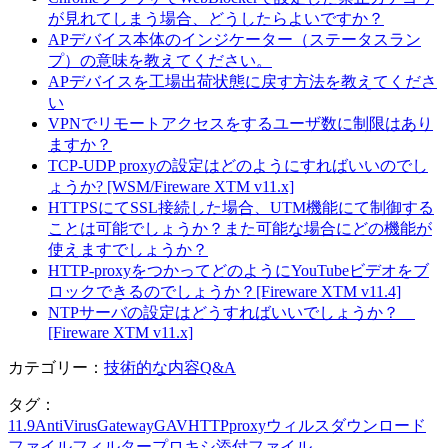
が見れてしまう場合、どうしたらよいですか？
APデバイス本体のインジケーター（ステータスラン
プ）の意味を教えてください。
APデバイスを工場出荷状態に戻す方法を教えてくださ
い
VPNでリモートアクセスをするユーザ数に制限はあり
ますか？
TCP-UDP proxyの設定はどのようにすればいいのでし
ょうか? [WSM/Fireware XTM v11.x]
HTTPSにてSSL接続した場合、UTM機能にて制御する
ことは可能でしょうか？また可能な場合にどの機能が
使えますでしょうか？
HTTP-proxyをつかってどのようにYouTubeビデオをブ
ロックできるのでしょうか？[Fireware XTM v11.4]
NTPサーバの設定はどうすればいいでしょうか？
[Fireware XTM v11.x]
カテゴリー：
技術的な内容Q&A
タグ：
11.9
AntiVirus
Gateway
GAV
HTTP
proxy
ウィルス
ダウンロード
ファイル
フィルター
プロキシ
添付ファイル