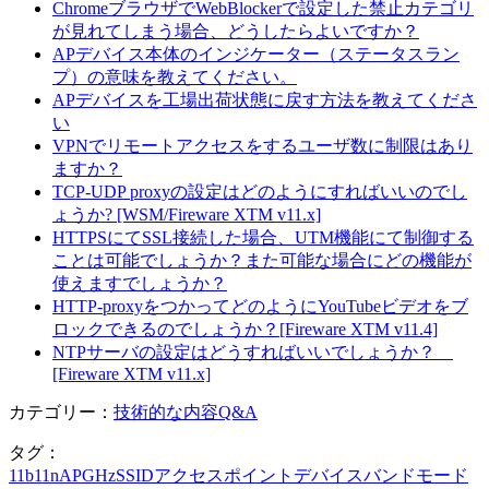
ChromeブラウザでWebBlockerで設定した禁止カテゴリ
が見れてしまう場合、どうしたらよいですか？
APデバイス本体のインジケーター（ステータスラン
プ）の意味を教えてください。
APデバイスを工場出荷状態に戻す方法を教えてくださ
い
VPNでリモートアクセスをするユーザ数に制限はあり
ますか？
TCP-UDP proxyの設定はどのようにすればいいのでし
ょうか? [WSM/Fireware XTM v11.x]
HTTPSにてSSL接続した場合、UTM機能にて制御する
ことは可能でしょうか？また可能な場合にどの機能が
使えますでしょうか？
HTTP-proxyをつかってどのようにYouTubeビデオをブ
ロックできるのでしょうか？[Fireware XTM v11.4]
NTPサーバの設定はどうすればいいでしょうか？
[Fireware XTM v11.x]
カテゴリー：
技術的な内容Q&A
タグ：
11b
11n
AP
GHz
SSID
アクセスポイント
デバイス
バンド
モード