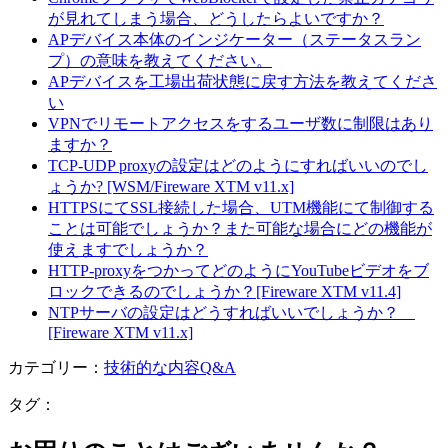
が見れてしまう場合、どうしたらよいですか？
APデバイス本体のインジケーター（ステータスラン
プ）の意味を教えてください。
APデバイスを工場出荷状態に戻す方法を教えてくださ
い
VPNでリモートアクセスをするユーザ数に制限はあり
ますか？
TCP-UDP proxyの設定はどのようにすればいいのでし
ょうか? [WSM/Fireware XTM v11.x]
HTTPSにてSSL接続した場合、UTM機能にて制御する
ことは可能でしょうか？また可能な場合にどの機能が
使えますでしょうか？
HTTP-proxyをつかってどのようにYouTubeビデオをブ
ロックできるのでしょうか？[Fireware XTM v11.4]
NTPサーバの設定はどうすればいいでしょうか？
[Fireware XTM v11.x]
カテゴリー：
技術的な内容Q&A
タグ：