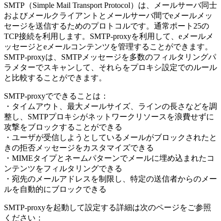
SMTP（Simple Mail Transport Protocol）は、メールサーバ同士
およびメールクライアントとメールサーバ間でeメールメッ
セージを送信するためのプロトコルです。通常ポート25の
TCP接続を利用します。SMTP-proxyを利用して、eメールメ
ッセージとeメールコンテンツを管理することができます。
SMTP-proxyは、SMTPメッセージを多数のフィルタリングパ
ラメターでスキャンして、それらをプロキシ設定でのルール
と比較することができます。
SMTP-proxyでできることは：
・タイムアウト、最大メールサイズ、ラインの長さなどを調
整し、SMTPプロキシがネットワークリソースを浪費せずに
攻撃をブロックすることができる
・ユーザが受信しようとしているメールがブロックされたと
きの拒否メッセージをカスタマイズできる
・MIMEタイプとネームパターンでメールに埋め込まれたコ
ンテンツをフィルタリングできる
・宛先のメールアドレスを制限し、特定の送信者からのメー
ルを自動的にブロックできる
SMTP-proxyを起動して設定する詳細は次のページをご参照
ください：