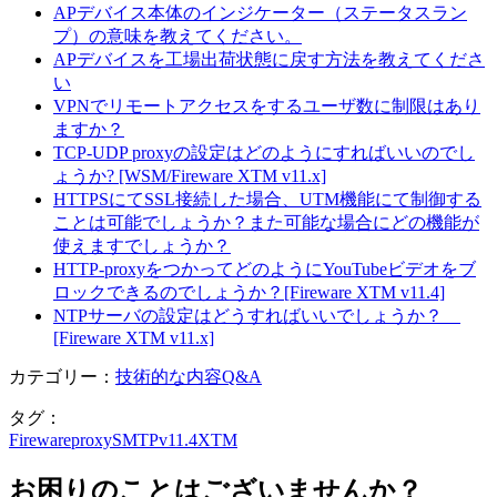
APデバイス本体のインジケーター（ステータスラン
プ）の意味を教えてください。
APデバイスを工場出荷状態に戻す方法を教えてくださ
い
VPNでリモートアクセスをするユーザ数に制限はあり
ますか？
TCP-UDP proxyの設定はどのようにすればいいのでし
ょうか? [WSM/Fireware XTM v11.x]
HTTPSにてSSL接続した場合、UTM機能にて制御する
ことは可能でしょうか？また可能な場合にどの機能が
使えますでしょうか？
HTTP-proxyをつかってどのようにYouTubeビデオをブ
ロックできるのでしょうか？[Fireware XTM v11.4]
NTPサーバの設定はどうすればいいでしょうか？
[Fireware XTM v11.x]
カテゴリー：
技術的な内容Q&A
タグ：
Fireware
proxy
SMTP
v11.4
XTM
お困りのことはございませんか？