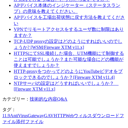
APデバイス本体のインジケーター（ステータスラン
プ）の意味を教えてください。
APデバイスを工場出荷状態に戻す方法を教えてくださ
い
VPNでリモートアクセスをするユーザ数に制限はあり
ますか？
TCP-UDP proxyの設定はどのようにすればいいのでし
ょうか? [WSM/Fireware XTM v11.x]
HTTPSにてSSL接続した場合、UTM機能にて制御する
ことは可能でしょうか？また可能な場合にどの機能が
使えますでしょうか？
HTTP-proxyをつかってどのようにYouTubeビデオをブ
ロックできるのでしょうか？[Fireware XTM v11.4]
NTPサーバの設定はどうすればいいでしょうか？
[Fireware XTM v11.x]
カテゴリー：
技術的な内容Q&A
タグ：
11.9
AntiVirus
Gateway
GAV
HTTP
Web
ウィルス
ダウンロード
フ
ァイル
添付ファイル