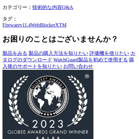
カテゴリー：
技術的な内容Q&A
タグ：
Fireware
v11.4
WebBlocker
XTM
お困りのことはございませんか？
製品をみる
製品の購入方法を知りたい
評価機を借りたい
カ
タログのダウンロード
WatchGuard製品を初めて使用する
購
入後のサポートを知りたい
お問い合わせ