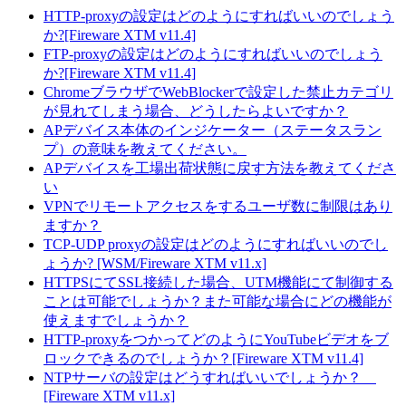
HTTP-proxyの設定はどのようにすればいいのでしょう
か?[Fireware XTM v11.4]
FTP-proxyの設定はどのようにすればいいのでしょう
か?[Fireware XTM v11.4]
ChromeブラウザでWebBlockerで設定した禁止カテゴリ
が見れてしまう場合、どうしたらよいですか？
APデバイス本体のインジケーター（ステータスラン
プ）の意味を教えてください。
APデバイスを工場出荷状態に戻す方法を教えてくださ
い
VPNでリモートアクセスをするユーザ数に制限はあり
ますか？
TCP-UDP proxyの設定はどのようにすればいいのでし
ょうか? [WSM/Fireware XTM v11.x]
HTTPSにてSSL接続した場合、UTM機能にて制御する
ことは可能でしょうか？また可能な場合にどの機能が
使えますでしょうか？
HTTP-proxyをつかってどのようにYouTubeビデオをブ
ロックできるのでしょうか？[Fireware XTM v11.4]
NTPサーバの設定はどうすればいいでしょうか？
[Fireware XTM v11.x]