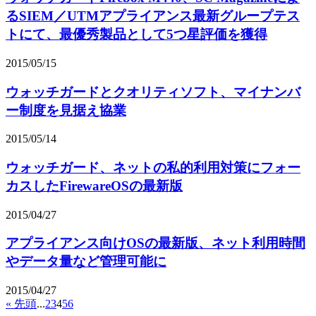
るSIEM／UTMアプライアンス最新グループテス
トにて、最優秀製品として5つ星評価を獲得
2015/05/15
ウォッチガードとクオリティソフト、マイナンバ
ー制度を見据え協業
2015/05/14
ウォッチガード、ネットの私的利用対策にフォー
カスしたFirewareOSの最新版
2015/04/27
アプライアンス向けOSの最新版、ネット利用時間
やデータ量など管理可能に
2015/04/27
« 先頭
...
2
3
4
5
6