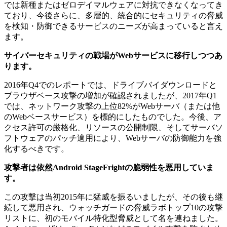
では新種またはゼロデイマルウェアに対抗できなくなってき
ており、今後さらに、多層的、統合的にセキュリティの脅威
を検知・防御できるサービスのニーズが高まっていると言え
ます。
サイバーセキュリティの戦場がWebサービスに移行しつつあ
ります。
2016年Q4でのレポートでは、ドライブバイダウンロードと
ブラウザベース攻撃の増加が確認されましたが、2017年Q1
では、ネットワーク攻撃の上位82%がWebサーバ（または他
のWebベースサービス）を標的にしたものでした。今後、ア
クセス許可の厳格化、リソースの公開制限、そしてサーバソ
フトウェアのパッチ適用により、Webサーバの防御能力を強
化するべきです。
攻撃者は依然Android StageFrightの脆弱性を悪用していま
す。
この攻撃は当初2015年に猛威を振るいましたが、その後も継
続して悪用され、ウォッチガードの脅威ラボトップ10の攻撃
リストに、初のモバイル特化型脅威として名を連ねました。