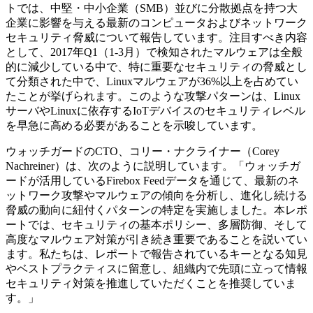
トでは、中堅・中小企業（SMB）並びに分散拠点を持つ大
企業に影響を与える最新のコンピュータおよびネットワーク
セキュリティ脅威について報告しています。注目すべき内容
として、2017年Q1（1-3月）で検知されたマルウェアは全般
的に減少している中で、特に重要なセキュリティの脅威とし
て分類された中で、Linuxマルウェアが36%以上を占めてい
たことが挙げられます。このような攻撃パターンは、Linux
サーバやLinuxに依存するIoTデバイスのセキュリティレベル
を早急に高める必要があることを示唆しています。
ウォッチガードのCTO、コリー・ナクライナー（Corey
Nachreiner）は、次のように説明しています。「ウォッチガ
ードが活用しているFirebox Feedデータを通じて、最新のネ
ットワーク攻撃やマルウェアの傾向を分析し、進化し続ける
脅威の動向に紐付くパターンの特定を実施しました。本レポ
ートでは、セキュリティの基本ポリシー、多層防御、そして
高度なマルウェア対策が引き続き重要であることを説いてい
ます。私たちは、レポートで報告されているキーとなる知見
やベストプラクティスに留意し、組織内で先頭に立って情報
セキュリティ対策を推進していただくことを推奨していま
す。」