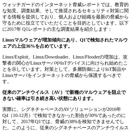
ウォッチガードのインターネット脅威レポートでは、教育的
な知見、調査結果、そして推奨されるセキュリティ対策に関
する情報を提供しており、個人および組織を最新の脅威から
守るために役立てていただくことを目的としています。以下
に2017年 Q1レポートの主な調査結果を紹介します：
Linuxマルウェアが増加傾向にあり、Q1で検知されたマルウ
ェアの上位36%を占めています。
Linux/Exploit、Linux/Downloader、Linux/Flooderの増加は、攻
撃者の関心がLinuxサーバやIoTデバイスに向けられ始めたこ
とを示しています。対策として、多層防御によりIoT製品や
Linuxサーバをインターネットの脅威から保護するべきで
す。
従来のアンチウイルス（AV）で新種のマルウェアを阻止で
きない確率は引き続き高い状態にあります。
実際に、シグネチャベースのAVソリューションが2016年
Q4（10-12月）で検知できなかった割合が30%であったのに
対して、2017年Q1では、脅威の38%を検知できませんでし
た。このように、従来のシグネチャベースのアンチウイルス