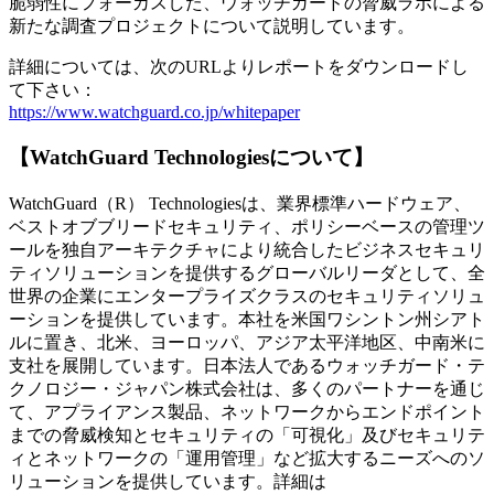
脆弱性にフォーカスした、ウォッチガードの脅威ラボによる
新たな調査プロジェクトについて説明しています。
詳細については、次のURLよりレポートをダウンロードし
て下さい：
https://www.watchguard.co.jp/whitepaper
【WatchGuard Technologiesについて】
WatchGuard（R） Technologiesは、業界標準ハードウェア、
ベストオブブリードセキュリティ、ポリシーベースの管理ツ
ールを独自アーキテクチャにより統合したビジネスセキュリ
ティソリューションを提供するグローバルリーダとして、全
世界の企業にエンタープライズクラスのセキュリティソリュ
ーションを提供しています。本社を米国ワシントン州シアト
ルに置き、北米、ヨーロッパ、アジア太平洋地区、中南米に
支社を展開しています。日本法人であるウォッチガード・テ
クノロジー・ジャパン株式会社は、多くのパートナーを通じ
て、アプライアンス製品、ネットワークからエンドポイント
までの脅威検知とセキュリティの「可視化」及びセキュリテ
ィとネットワークの「運用管理」など拡大するニーズへのソ
リューションを提供しています。詳細は