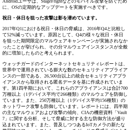
Androidユーザは、StageFrightなどのモバイル攻撃を防ぐため
に、OSの定期的なアップデートを実施すべきです。
祝日・休日を狙った攻撃は影を潜めています。
2017年Q1における祝日・休日の脅威は、2016年Q4と比較し
て52%減っています。原因として、Q4の様々な祝日・休日
を狙った期間限定のマルウェアキャンペーンが実施されなか
ったことが挙げられ、その分マルウェアインスタンスが全般
的に増加したものと考えられます。
ウォッチガードのインターネットセキュリティレポートは、
世界中で運用されている膨大な数のセキュリティアプライア
ンスの一部である、26,500台以上の統合セキュリティアプラ
イアンスから取得される匿名データを基に作成されていま
す。第1四半期において、これらのアプライアンスは合計700
万種以上（1デバイス平均で266種類）のマルウェアを防御し
ています。また、250万種以上（1デバイス平均156種類）の
ネットワーク攻撃も防御しています。レポートには、四半期
の主なマルウェアおよび攻撃の傾向、CIAの機密資料「Vault
7」に関する分析、そして脅威に対する主な防御方法が盛り
込まれています。また、普及しつつあるIoTカメラの新たな