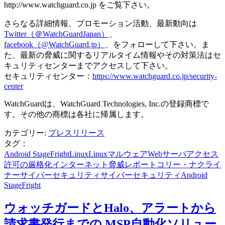
http://www.watchguard.co.jp をご覧下さい。
さらなる詳細情報、プロモーション活動、最新動向は
Twitter（＠WatchGuardJapan）
、
facebook（@WatchGuard.jp）
、をフォローして下さい。ま
た、最新の脅威に関するリアルタイム情報やその対策法はセ
キュリティセンターまでアクセスして下さい。
セキュリティセンター：
https://www.watchguard.co.jp/security-
center
WatchGuardは、WatchGuard Technologies, Inc.の登録商標で
す。その他の商標は各社に帰属します。
カテゴリー:
プレスリリース
タグ：
Android StageFright
Linux
Linuxマルウェア
Webサーバ
アクセス
許可の厳格化
インターネット脅威レポート
コリー・ナクライ
ナー
サイバーセキュリティ
サイバーセキュリティAndroid
StageFright
ウォッチガードとHalo、アラートから
請求書発行までの MSP自動化ソリュー