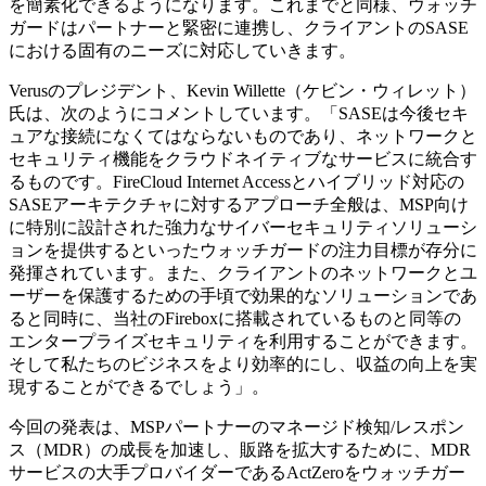
を簡素化できるようになります。これまでと同様、ウォッチ
ガードはパートナーと緊密に連携し、クライアントのSASE
における固有のニーズに対応していきます。
Verusのプレジデント、Kevin Willette（ケビン・ウィレット）
氏は、次のようにコメントしています。「SASEは今後セキ
ュアな接続になくてはならないものであり、ネットワークと
セキュリティ機能をクラウドネイティブなサービスに統合す
るものです。FireCloud Internet Accessとハイブリッド対応の
SASEアーキテクチャに対するアプローチ全般は、MSP向け
に特別に設計された強力なサイバーセキュリティソリューシ
ョンを提供するといったウォッチガードの注力目標が存分に
発揮されています。また、クライアントのネットワークとユ
ーザーを保護するための手頃で効果的なソリューションであ
ると同時に、当社のFireboxに搭載されているものと同等の
エンタープライズセキュリティを利用することができます。
そして私たちのビジネスをより効率的にし、収益の向上を実
現することができるでしょう」。
今回の発表は、MSPパートナーのマネージド検知/レスポン
ス（MDR）の成長を加速し、販路を拡大するために、MDR
サービスの大手プロバイダーであるActZeroをウォッチガー