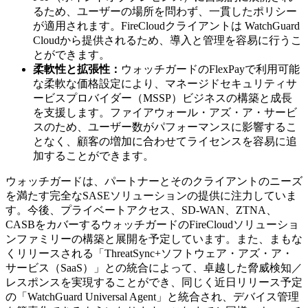
るため、ユーザーの場所を問わず、一貫したポリシー
が適用されます。FireCloudクライアントは WatchGuard
Cloudから提供されるため、導入と管理を容易に行うこ
とができます。
柔軟性と拡張性：
ウォッチガードのFlexPayで利用可能
な柔軟な価格設定により、マネージドセキュリティサ
ービスプロバイダー（MSSP）ビジネスの構築と成長
を支援します。ファイアウォール・アズ・ア・サービ
スのため、ユーザー数がパフォーマンスに影響するこ
となく、顧客の増加に合わせてライセンスを容易に追
加することができます。
ウォッチガードは、パートナーとそのクライアントのニーズ
を満たす完全なSASEソリューションの提供に注力していま
す。今後、プライベートアクセス、SD-WAN、ZTNA、
CASBをカバーするウォッチガードのFireCloudソリューショ
ンファミリーの構築と展開を予定しています。また、まもな
くリリースされる「ThreatSync+ソフトウェア・アズ・ア・
サービス（SaaS）」との統合によって、卓越した脅威検知／
レスポンスを実現することができ、同じく近日リリース予定
の「WatchGuard Universal Agent」と統合され、デバイス管理