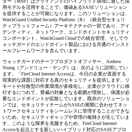
ダー（MSP）はクライアントのハイブリッド環境に適した採
用モデルを活用することで、価値あるSASEソリューション
を提供することが可能になります。このソリューションは、
WatchGuard Unified Security Platform（R）（統合型セキュリ
ティプラットフォーム）アーキテクチャの一部であり、アイ
デンティティ、ネットワーク、エンドポイントセキュリティ
コンポーネント、WatchGuard Cloudでの統合管理、そしてウ
ォッチガードのエンドポイント製品における共通のインスト
ールフレームワークを含んでいます。
ウォッチガードのチーフプロダクトオフィサー、Andrew
Young（アンドリュー・ヤング）は、次のように説明してい
ます。「FireCloud Internet Accessは、今日の企業が直面する
現実的な課題に対応する真のセキュリティを提供します。リ
モートや分散型の作業環境が多様化し、企業がクラウドに移
行するにつれて、脅威の対象となる範囲が増加し、保護が必
要なエンドポイントが拡散しています。既存のソリューショ
ンでは、セキュリティチームがSASEの展開に合わせてネッ
トワークセキュリティをシームレスに管理することができな
いため、セキュリティギャップや管理の複雑さが生じていま
す。このような限界を克服するため、FireCloud Internet
Accessを起点とする新しいハイブリッド対応のSASEアプロ