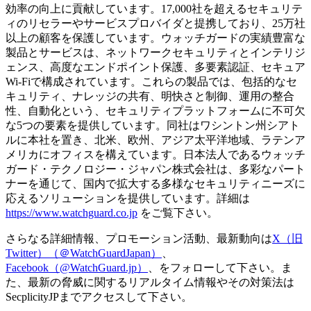
効率の向上に貢献しています。17,000社を超えるセキュリテ
ィのリセラーやサービスプロバイダと提携しており、25万社
以上の顧客を保護しています。ウォッチガードの実績豊富な
製品とサービスは、ネットワークセキュリティとインテリジ
ェンス、高度なエンドポイント保護、多要素認証、セキュア
Wi-Fiで構成されています。これらの製品では、包括的なセ
キュリティ、ナレッジの共有、明快さと制御、運用の整合
性、自動化という、セキュリティプラットフォームに不可欠
な5つの要素を提供しています。同社はワシントン州シアト
ルに本社を置き、北米、欧州、アジア太平洋地域、ラテンア
メリカにオフィスを構えています。日本法人であるウォッチ
ガード・テクノロジー・ジャパン株式会社は、多彩なパート
ナーを通じて、国内で拡大する多様なセキュリティニーズに
応えるソリューションを提供しています。詳細は
https://www.watchguard.co.jp
をご覧下さい。
さらなる詳細情報、プロモーション活動、最新動向は
X（旧
Twitter）（＠WatchGuardJapan）
、
Facebook（@WatchGuard.jp）
、をフォローして下さい。ま
た、最新の脅威に関するリアルタイム情報やその対策法は
SecplicityJPまでアクセスして下さい。