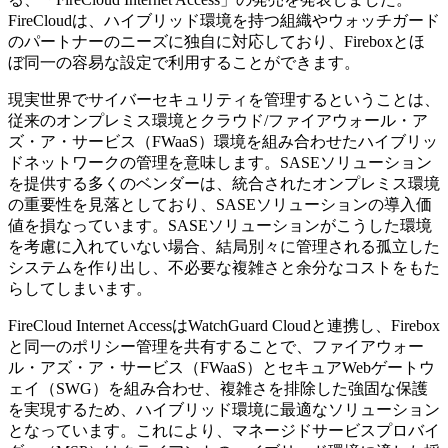
FireCloudは、ハイブリッド環境を持つ組織やウォッチガード
のパートナーのニーズに独自に対応しており、Fireboxとほ
ぼ同一の容易な設定で利用することができます。
現実世界でサイバーセキュリティを管理するということは、
従来のオンプレミス環境とクラウド/ファイアウォール・ア
ズ・ア・サービス（FWaaS）環境を組み合わせたハイブリッ
ドネットワークの管理を意味します。SASEソリューション
を提供する多くのベンダーは、統合されたオンプレミス環境
の重要性を見落としており、SASEソリューションの導入価
値を損なっています。SASEソリューションがこうした環境
を考慮に入れていない場合、結局別々に管理される孤立した
システムを作り出し、不必要な複雑さと余分なコストをもた
らしてしまいます。
FireCloud Internet AccessはWatchGuard Cloudと連携し、Firebox
と同一のポリシー管理を共有することで、ファイアウォー
ル・アズ・ア・サービス（FWaaS）とセキュアWebゲートウ
ェイ（SWG）を組み合わせ、複雑さを排除した強固な保護
を実現するため、ハイブリッド環境に最適なソリューション
となっています。これにより、マネージドサービスプロバイ