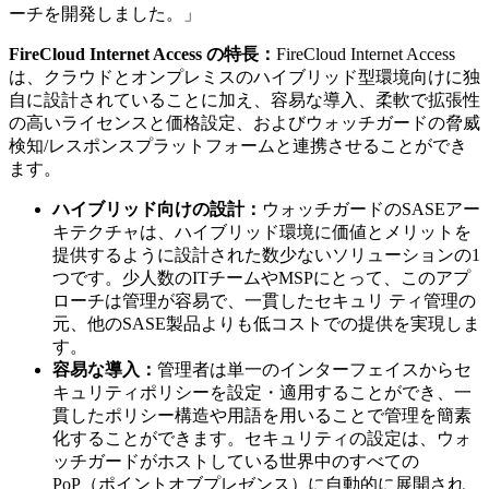
ーチを開発しました。」
FireCloud Internet Access の特長：
FireCloud Internet Access
は、クラウドとオンプレミスのハイブリッド型環境向けに独
自に設計されていることに加え、容易な導入、柔軟で拡張性
の高いライセンスと価格設定、およびウォッチガードの脅威
検知/レスポンスプラットフォームと連携させることができ
ます。
ハイブリッド向けの設計：
ウォッチガードのSASEアー
キテクチャは、ハイブリッド環境に価値とメリットを
提供するように設計された数少ないソリューションの1
つです。少人数のITチームやMSPにとって、このアプ
ローチは管理が容易で、一貫したセキュリ ティ管理の
元、他のSASE製品よりも低コストでの提供を実現しま
す。
容易な導入：
管理者は単一のインターフェイスからセ
キュリティポリシーを設定・適用することができ、一
貫したポリシー構造や用語を用いることで管理を簡素
化することができます。セキュリティの設定は、ウォ
ッチガードがホストしている世界中のすべての
PoP（ポイントオブプレゼンス）に自動的に展開され