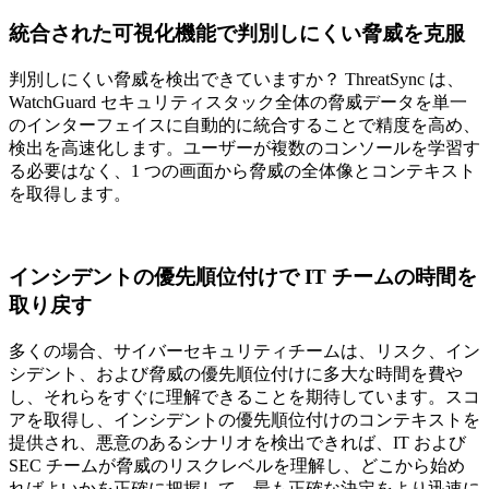
統合された可視化機能で判別しにくい脅威を克服
判別しにくい脅威を検出できていますか？ ThreatSync は、
WatchGuard セキュリティスタック全体の脅威データを単一
のインターフェイスに自動的に統合することで精度を高め、
検出を高速化します。ユーザーが複数のコンソールを学習す
る必要はなく、1 つの画面から脅威の全体像とコンテキスト
を取得します。
インシデントの優先順位付けで IT チームの時間を
取り戻す
多くの場合、サイバーセキュリティチームは、リスク、イン
シデント、および脅威の優先順位付けに多大な時間を費や
し、それらをすぐに理解できることを期待しています。スコ
アを取得し、インシデントの優先順位付けのコンテキストを
提供され、悪意のあるシナリオを検出できれば、IT および
SEC チームが脅威のリスクレベルを理解し、どこから始め
ればよいかを正確に把握して、最も正確な決定をより迅速に