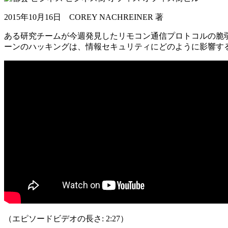
2015年10月16日 COREY NACHREINER 著
ある研究チームが今週発見したリモコン通信プロトコルの脆
ーンのハッキングは、情報セキュリティにどのように影響す
（エピソードビデオの長さ: 2:27）