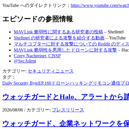
YouTube へのダイレクトリンク：
https://www.youtube.com/wat
エピソードの参照情報
MAVLink 脆弱性に関するある研究者の投稿
– Shellntel
Shellntel の研究者による攻撃を紹介する動画
– YouTube
マルチコプターに対する攻撃についての Reddit のディ
MAVLink 脆弱性を悪用したドローンに対する攻撃
– Hac
Corey Nachreiner, CISSP
@SecAdept
カテゴリー:
セキュリティニュース
タグ：
Daily Security Byte
EP.160
ドローン
ハッキング
リモコン通信プ
ウォッチガードとHalo、アラートから
2026/08/06
/
カテゴリー:
プレスリリース
ウォッチガード、企業ネットワークを保護