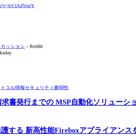
ch?v=fcCtAdYorrY
スカッション
– Reddit
kaday
ロトコル
情報セキュリティ
脆弱性
請求書発行までの MSP自動化ソリュー
する 新高性能Fireboxアプライアンス