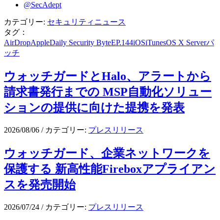
@SecAdept
カテゴリー:
セキュリティニュース
タグ：
AirDrop
Apple
Daily Security Byte
EP.144
iOS
iTunes
OS X Server
パ
ッチ
ウォッチガードとHalo、アラートから
請求書発行までの MSP自動化ソリュー
ションの提供に向けた提携を発表
2026/08/06
/
カテゴリー:
プレスリリース
ウォッチガード、企業ネットワークを
保護する 新高性能Fireboxアプライアン
スを発売開始
2026/07/24
/
カテゴリー:
プレスリリース