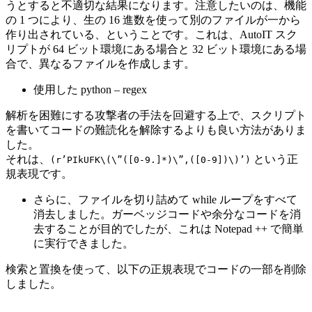
うとすると不適切な結果になります。注意したいのは、機能
の 1 つにより、生の 16 進数を使って別のファイルが一から
作り出されている、ということです。これは、AutoIT スク
リプトが 64 ビット環境にある場合と 32 ビット環境にある場
合で、異なるファイルを作成します。
使用した python – regex
解析を困難にする攻撃者の手法を回避する上で、スクリプト
を書いてコードの難読化を解除するよりも良い方法がありま
した。
それは、
という正
(r’PIkUFK\(\”([0-9.]*)\”,([0-9])\)’)
規表現です。
さらに、ファイルを切り詰めて while ループをすべて
消去しました。ガーベッジコードや余分なコードを消
去することが目的でしたが、これは Notepad ++ で簡単
に実行できました。
検索と置換を使って、以下の正規表現でコードの一部を削除
しました。