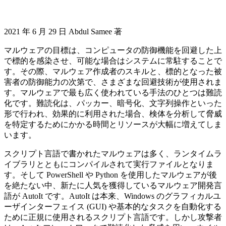
2021 年 6 月 29 日 Abdul Samee 著
マルウェアの目標は、コンピュータの防御機能を回避した上
で標的を感染させ、可能な場合はシステムに常駐することで
す。その際、マルウェア作成者のスキルと、標的となった被
害者の防御能力の次第で、さまざまな回避技術が使用されま
す。マルウェアで最も広く使われている手法のひとつは難読
化です。難読化は、パッカー、暗号化、文字列操作といった
形で行われ、効果的に利用された場合、検体を分析して脅威
を特定するためにかかる時間とリソースが大幅に増えてしま
います。
スクリプト言語で書かれたマルウェアは多く、ランタイムラ
イブラリとともにコンパイルされて実行ファイルとなりま
す。そして PowerShell や Python を使用したマルウェアが後
を絶たない中、新たに人気を獲得しているマルウェア開発言
語が AutoIt です。AutoIt は本来、Windows のグラフィカルユ
ーザインターフェイス (GUI) や基本的なタスクを自動化する
ために正規に使用されるスクリプト言語です。しかし攻撃者