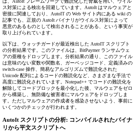
は、AutoIt フレームワークで難読化した脅威を用い、ウイル
ス対策による検出を回避しています。AutoIt はマルウェアと
密接に関連しており、AutoIT の Web サイト内にある wiki の
記事でも、正規の AutoIt バイナリがウイルス対策によって
悪意のあるものとして検出されることがある、という事実が
取り上げられています。
以下は、ウォッチガードが最近検出した AutoIT スクリプト
の分析結果です。このファイルは、BitPaymer ランサムウェ
アの亜種をドロップします。分析結果の通り、このファイル
は意味のない変数や関数名、ガーベッジコード、定義済みの
switch-case 操作、簡易なアルゴリズムで難読化された
Unicode 配列によるコードの難読化など、さまざまな手法で
高度に難読化されています。Notepad++ でコードの難読化を
解除してコードブロックを最小化した後、マルウェアをゼロ
から構築し、無防備な被害者にマルウェアをドロップしま
す。ただしマルウェアの作成者を感染させないよう、事前に
いくつかのチェックが行われます。
AutoIt スクリプトの分析: コンパイルされたバイナ
リから平文スクリプトへ