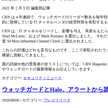
2021 年 2 月 9 日 編集部記事
CRN は 4 年連続で、ウォッチガードのリーダー数名を毎年恒
的に発揮している IT チャネルベンダの経営幹部を表彰する
CRN は、IT チャネルをリードし、影響を与え、革新をもたらし、業
Shari McLaren、および Mark Romano を選出しまし
度 50 Most Influential Channel Chiefs に選出されました。
これらの評価はどれも妥当なものです。ここで表彰されたウ
構築に貢献してきました。
賞の詳細や他の受賞者の全リストについては、CRN Magazine の
やウォッチガードの最新情報をお伝えしていきます。
カテゴリー:
セキュリティニュース
ウォッチガードとHalo、アラートから
2026/08/06
/
カテゴリー:
プレスリリース