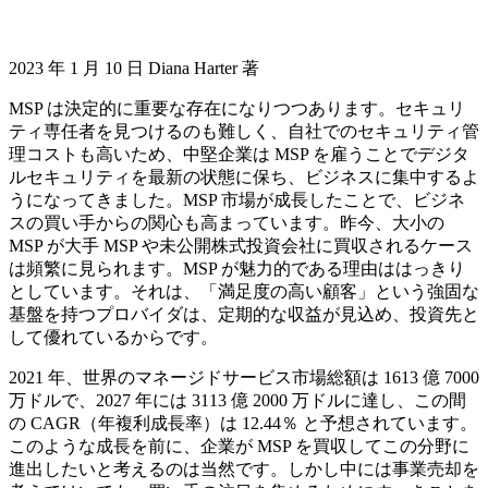
2023 年 1 月 10 日 Diana Harter 著
MSP は決定的に重要な存在になりつつあります。セキュリ
ティ専任者を見つけるのも難しく、自社でのセキュリティ管
理コストも高いため、中堅企業は MSP を雇うことでデジタ
ルセキュリティを最新の状態に保ち、ビジネスに集中するよ
うになってきました。MSP 市場が成長したことで、ビジネ
スの買い手からの関心も高まっています。昨今、大小の
MSP が大手 MSP や未公開株式投資会社に買収されるケース
は頻繁に見られます。MSP が魅力的である理由ははっきり
としています。それは、「満足度の高い顧客」という強固な
基盤を持つプロバイダは、定期的な収益が見込め、投資先と
して優れているからです。
2021 年、世界のマネージドサービス市場総額は 1613 億 7000
万ドルで、2027 年には 3113 億 2000 万ドルに達し、この間
の CAGR（年複利成長率）は 12.44％ と予想されています。
このような成長を前に、企業が MSP を買収してこの分野に
進出したいと考えるのは当然です。しかし中には事業売却を