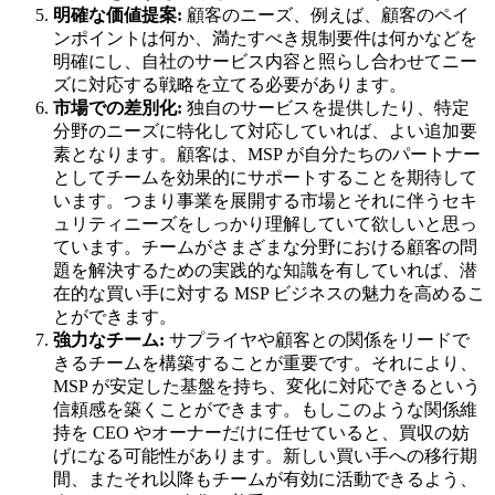
明確な価値提案:
顧客のニーズ、例えば、顧客のペイ
ンポイントは何か、満たすべき規制要件は何かなどを
明確にし、自社のサービス内容と照らし合わせてニー
ズに対応する戦略を立てる必要があります。
市場での差別化:
独自のサービスを提供したり、特定
分野のニーズに特化して対応していれば、よい追加要
素となります。顧客は、MSP が自分たちのパートナー
としてチームを効果的にサポートすることを期待して
います。つまり事業を展開する市場とそれに伴うセキ
ュリティニーズをしっかり理解していて欲しいと思っ
ています。チームがさまざまな分野における顧客の問
題を解決するための実践的な知識を有していれば、潜
在的な買い手に対する MSP ビジネスの魅力を高めるこ
とができます。
強力なチーム:
サプライヤや顧客との関係をリードで
きるチームを構築することが重要です。それにより、
MSP が安定した基盤を持ち、変化に対応できるという
信頼感を築くことができます。もしこのような関係維
持を CEO やオーナーだけに任せていると、買収の妨
げになる可能性があります。新しい買い手への移行期
間、またそれ以降もチームが有効に活動できるよう、