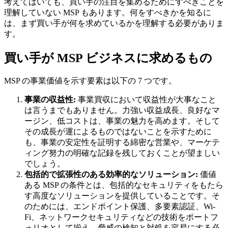
考えてはいても、買い手の注目を集めるためにすべきことを
理解していない MSP もあります。何をすべきかを知るに
は、まず買い手が何を求めているかを理解する必要がありま
す。
買い手が MSP ビジネスに求めるもの
MSP の事業価値を示す要素は以下の 7 つです。
事業の収益性:
事業買収において収益性が大事なこと
は言うまでもありません。力強い収益成長、良好なマ
ージン、低コストは、事業の魅力を高めます。そして
その成長が運によるものではないことを示すために
も、事業の安定性を証明する綿密な営業や、マーケテ
ィング努力の明確な記録を残しておくことが望ましい
でしょう。
包括的で拡張性のある効率的なソリューション:
価値
ある MSP の条件とは、包括的なセキュリティをもたら
す高度なソリューションを提供していることです。そ
のためには、エンドポイント保護、多要素認証、Wi-
Fi、ネットワークセキュリティなどの技術をポートフ
ォリオとして揃え、脅威の検知と対処を容易にする必