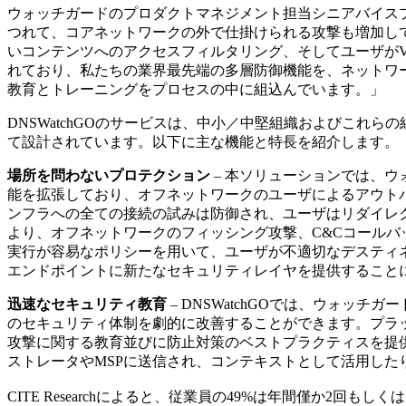
ウォッチガードのプロダクトマネジメント担当シニアバイスプレ
つれて、コアネットワークの外で仕掛けられる攻撃も増加し
いコンテンツへのアクセスフィルタリング、そしてユーザがVP
れており、私たちの業界最先端の多層防御機能を、ネットワ
教育とトレーニングをプロセスの中に組込んでいます。」
DNSWatchGOのサービスは、中小／中堅組織およびこれ
て設計されています。以下に主な機能と特長を紹介します。
場所を問わないプロテクション
– 本ソリューションでは、ウ
能を拡張しており、オフネットワークのユーザによるアウト
ンフラへの全ての接続の試みは防御され、ユーザはリダイレク
より、オフネットワークのフィッシング攻撃、C&Cコールバッ
実行が容易なポリシーを用いて、ユーザが不適切なデスティ
エンドポイントに新たなセキュリティレイヤを提供すること
迅速なセキュリティ教育
– DNSWatchGOでは、ウォ
のセキュリティ体制を劇的に改善することができます。プラ
攻撃に関する教育並びに防止対策のベストプラクティスを提
ストレータやMSPに送信され、コンテキストとして活用した
CITE Researchによると、従業員の49%は年間僅か