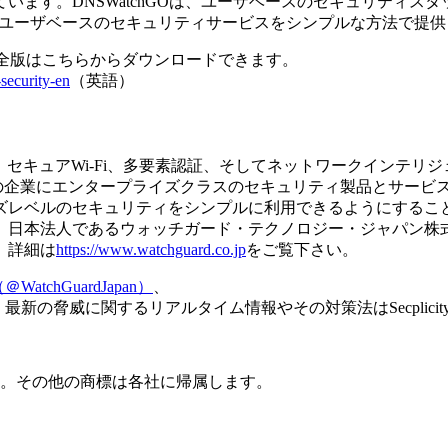
います。DNSWatchGOは、ユーザベースのセキュリティス
のユーザベースのセキュリティサービスをシンプルな方法で提
トの完全版はこちらからダウンロードできます。
security-en
（英語）
セキュリティ、セキュアWi-Fi、多要素認証、そしてネットワークイン
以上の企業にエンタープライズクラスのセキュリティ製品とサー
ズレベルのセキュリティをシンプルに利用できるようにするこ
。日本法人であるウォッチガード・テクノロジー・ジャパン株
。詳細は
https://www.watchguard.co.jp
をご覧下さい。
r（＠WatchGuardJapan）
、
新の脅威に関するリアルタイム情報やその対策法はSecplicit
c.の登録商標です。その他の商標は各社に帰属します。