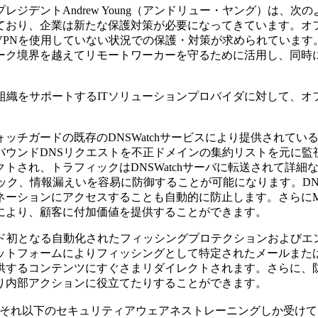
ジデントAndrew Young（アンドリュー・ヤング）は、
ており、企業は新たな保護対策が必要になってきています。オ
Nを使用していない状況での保護・対策が求められています。D
ーク境界を越えてリモートワーカーを守るために活用し、同時
らの組織をサポートするITソリューションプロバイダに対して
ォッチガードの既存のDNSWatchサービスにより提供されて
バウンドDNSリクエストを不正ドメインの集約リストを元に監
トされ、トラフィックはDNSWatchサーバに転送されて詳
ク、情報漏えいを容易に防御することが可能になります。DNS
ネーションにアクセスすることも自動的に防止します。さらにM
により、顧客に付加価値を提供することができます。
ッチガード初となる自動化されたフィッシングプロテクションおよ
ットフォームによりフィッシングとして特定されたメールまた
供するコンテンツにすぐさまリダイレクトされます。さらに、防
り内部アクションに役立てたりすることができます。
2回もしくはそれ以下のセキュリティアウェアネストレーニングしか