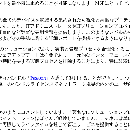
ントを最小限に止めることが可能になります。MSPにとってビ
ーク内外の全てのデバイスを網羅する集約された可視化と高度なプ
す。また、ITアドミニストレータやITソリューションプロ
終目的など豊富な実用情報を提供します。このようなレベルの可
およびその手法に関する詳細レポートを提供できるようになり
ウドベースのソリューションであり、実装と管理プロセスを合理化す
ウェアアップデートは不要であり、一元的なインターフェース
や時間を要する実装プロセスを排除することにより、特にMSP
リティバンドル「
Passport
」を通じて利用することができます。ウォッ
やすい単一のバンドルライセンスでネットワーク境界の内外のユー
n Willette氏は次のようにコメントしています。「著名なITソ
のイノベーションはほとんど経験していません。チャネルは単
に再販してライフタイムを通じて管理サービスを提供すること