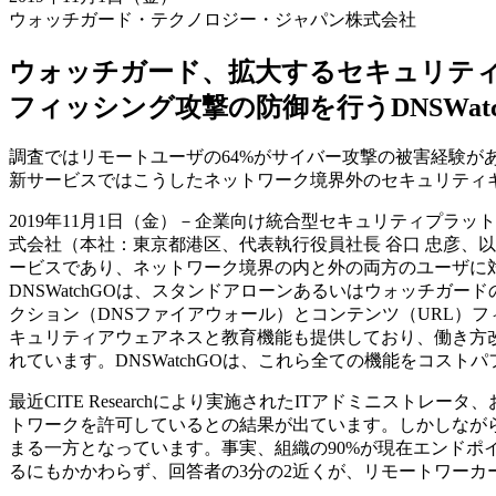
ウォッチガード・テクノロジー・ジャパン株式会社
ウォッチガード、拡大するセキュリテ
フィッシング攻撃の防御を行うDNSWat
調査ではリモートユーザの64%がサイバー攻撃の被害経験が
新サービスではこうしたネットワーク境界外のセキュリティ
2019年11月1日（金）－企業向け統合型セキュリティプラットフ
式会社（本社：東京都港区、代表執行役員社長 谷口 忠彦、以下
ービスであり、ネットワーク境界の内と外の両方のユーザに
DNSWatchGOは、スタンドアローンあるいはウォッチガ
クション（DNSファイアウォール）とコンテンツ（URL）
キュリティアウェアネスと教育機能も提供しており、働き方
れています。DNSWatchGOは、これら全ての機能をコス
最近CITE Researchにより実施されたITアドミニス
トワークを許可しているとの結果が出ています。しかしなが
まる一方となっています。事実、組織の90%が現在エンドポ
るにもかかわらず、回答者の3分の2近くが、リモートワーカ