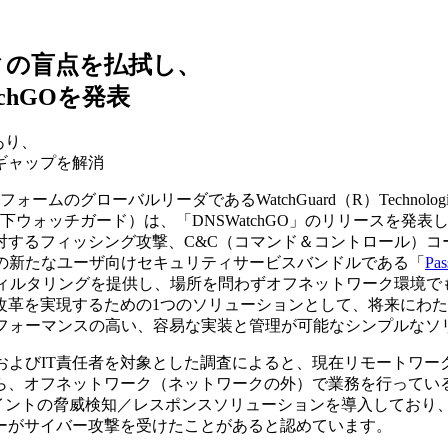
ィの盲点を払拭し、
chGOを発表
あり、
ギャップを解消
ォームのグローバルリーダであるWatchGuard（R）Techn
ウォッチガード）は、「DNSWatchGO」のリリースを発表し
対するフィッシング攻撃、C&C（コマンド＆コントロール）コ
ードの新たなユーザ向けセキュリティサービスバンドルである「
Pas
フィルタリングを提供し、場所を問わずオフネットワーク環境
改革を実現するための1つのソリューションとして、将来にわ
トパフォーマンスの高い、容易な実装と管理が可能なシンプルな
トレータ、およびIT責任者を対象とした調査によると、現在リモート
ら、オフネットワーク（ネットワークの外）で業務を行ってい
イントの脅威検知／レスポンスソリューションを導入しており、
ーがサイバー攻撃を受けたことがあると認めています。