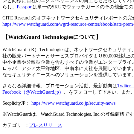
ンと同様に自社のエクスペリエンスの向上ももたらしてくれて
らし、
Passport
は単一のSKUでウォッチガードのその他全て
CITE Researchのオフネットワークセキュリティレポー
https://www.watchguard.com/wgrd-resource-center/ebook/state-prem-
【WatchGuard Technologiesについて】
WatchGuard（R）Technologiesは、ネットワーク
社の販売パートナーとサービスプロバイダより80,000社
中小企業や分散型企業を含むすべての企業がエンタープライ
ロッパ、アジア太平洋地区、中南米に支社を展開しています
なセキュリティニーズへのソリューションを提供しています
さらなる詳細情報、プロモーション活動、最新動向は
Twitte
Facebook（@WatchGuard.jp）
、をフォローして下さい。また、最
SecplicityJP：
https://www.watchguard.co.jp/security-news
※WatchGuardは、WatchGuard Technologies, In
カテゴリー:
プレスリリース