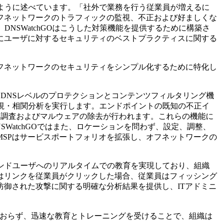
次のように述べています。「社外で業務を行う従業員が増えるに
フネットワークのトラフィックの監視、不正および好ましくな
NSWatchGOはこうした対策機能を提供するために構築さ
にユーザに対するセキュリティのベストプラクティスに関する
、オフネットワークのセキュリティをシンプル化するために特化し
いるDNSレベルのプロテクションとコンテンツフィルタリング機
視・相関分析を実行します。エンドポイントの既知の不正イ
細な調査およびマルウェアの除去が行われます。これらの機能に
WatchGOではまた、ロケーションを問わず、設定、調整、
SPはサービスポートフォリオを拡張し、オフネットワークの
びエンドユーザへのリアルタイムでの教育を実現しており、組織
はリンクを従業員がクリックした場合、従業員はフィッシング
御された攻撃に関する明確な分析結果を提供し、ITアドミニ
受けておらず、迅速な教育とトレーニングを受けることで、組織は