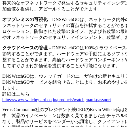
将来的なオフネットワークで発生するセキュリティインシデ
加価値を提供し、アピールすることができます。
オフプレミスの可視化
– DNSWatchGOは、ネットワ
フネットワークのセキュリティの盲点を払拭することができま
ロケーション、防御された攻撃のタイプ、および各攻撃の最
やオフネットワークのセキュリティインシデント、攻撃者、
クラウドベースの管理
– DNSWatchGOは100%クラ
節約することができます。ハードウェアや手動によるソフト
整することができます。高価なハードウェアコンポーネント
してすぐさま付加価値を提供することが可能になります。
DNSWatchGOは、ウォッチガードのユーザ向けの新セキュ
DNSWatchGOサービスを組合せることにより、お求め
します。
詳細はこちら
https://www.watchguard.co.jp/products/watchguard-passport
Verus Corporation社のプレジデント兼CEOのKevi
中、製品のイノベーションは数多く見てきましたがチャネル
なく、製品やサービスをベンダーから調達し、クライアント