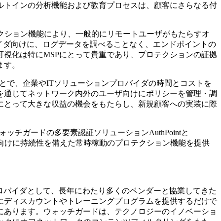
ルトインの分析機能および教育プロセスは、顧客にさらなる付
ロテクション機能により、一般的にリモートユーザがもたらすオ
バイダ向けに、ログデータを調べることなく、エンドポイントの
視化は特にMSPにとって貴重であり、プロテクションの証拠
ます。
ることで、企業やITソリューションプロバイダの時間とコストを
を通じてネットワーク内外のユーザ向けにポリシーを管理・調
にとって大きな収益の機会をもたらし、新規顧客への実装に際
チガードの多要素認証ソリューションAuthPointと
ザ向けに持続性を備えた常時稼動のプロテクション機能を提供
リューションプロバイダとして、長年にわたり多くのベンダーと協業してきた
にディスカウントやトレーニングプログラムを提供するだけで
にあります。ウォッチガードは、テクノロジーのイノベーショ