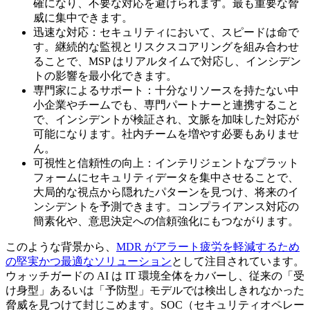
確になり、不要な対応を避けられます。最も重要な脅
威に集中できます。
迅速な対応：セキュリティにおいて、スピードは命で
す。継続的な監視とリスクスコアリングを組み合わせ
ることで、MSP はリアルタイムで対応し、インシデン
トの影響を最小化できます。
専門家によるサポート：十分なリソースを持たない中
小企業やチームでも、専門パートナーと連携すること
で、インシデントが検証され、文脈を加味した対応が
可能になります。社内チームを増やす必要もありませ
ん。
可視性と信頼性の向上：インテリジェントなプラット
フォームにセキュリティデータを集中させることで、
大局的な視点から隠れたパターンを見つけ、将来のイ
ンシデントを予測できます。コンプライアンス対応の
簡素化や、意思決定への信頼強化にもつながります。
このような背景から、
MDR がアラート疲労を軽減するため
の堅実かつ最適なソリューション
として注目されています。
ウォッチガードの AI は IT 環境全体をカバーし、従来の「受
け身型」あるいは「予防型」モデルでは検出しきれなかった
脅威を見つけて封じこめます。SOC（セキュリティオペレー