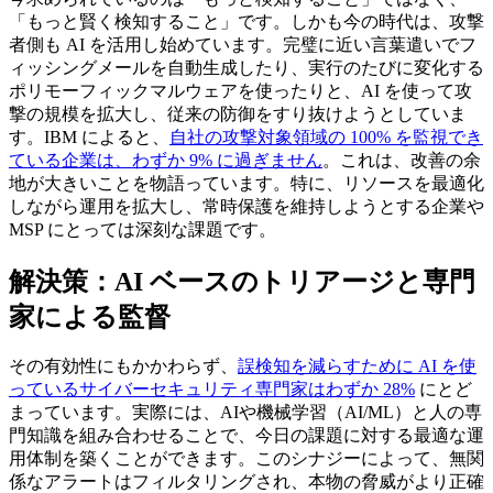
「もっと賢く検知すること」です。しかも今の時代は、攻撃
者側も AI を活用し始めています。完璧に近い言葉遣いでフ
ィッシングメールを自動生成したり、実行のたびに変化する
ポリモーフィックマルウェアを使ったりと、AI を使って攻
撃の規模を拡大し、従来の防御をすり抜けようとしていま
す。IBM によると、
自社の攻撃対象領域の 100% を監視でき
ている企業は、わずか 9% に過ぎません
。これは、改善の余
地が大きいことを物語っています。特に、リソースを最適化
しながら運用を拡大し、常時保護を維持しようとする企業や
MSP にとっては深刻な課題です。
解決策：AI ベースのトリアージと専門
家による監督
その有効性にもかかわらず、
誤検知を減らすために AI を使
っているサイバーセキュリティ専門家はわずか 28%
にとど
まっています。実際には、AIや機械学習（AI/ML）と人の専
門知識を組み合わせることで、今日の課題に対する最適な運
用体制を築くことができます。このシナジーによって、無関
係なアラートはフィルタリングされ、本物の脅威がより正確