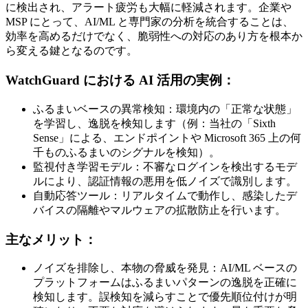
に検出され、アラート疲労も大幅に軽減されます。企業や
MSP にとって、AI/ML と専門家の分析を統合することは、
効率を高めるだけでなく、脆弱性への対応のあり方を根本か
ら変える鍵となるのです。
WatchGuard における AI 活用の実例：
ふるまいベースの異常検知：環境内の「正常な状態」
を学習し、逸脱を検知します（例：当社の「Sixth
Sense」による、エンドポイントや Microsoft 365 上の何
千ものふるまいのシグナルを検知）。
監視付き学習モデル：不審なログインを検出するモデ
ルにより、認証情報の悪用を低ノイズで識別します。
自動応答ツール：リアルタイムで動作し、感染したデ
バイスの隔離やマルウェアの拡散防止を行います。
主なメリット：
ノイズを排除し、本物の脅威を発見：AI/ML ベースの
プラットフォームはふるまいパターンの逸脱を正確に
検知します。誤検知を減らすことで優先順位付けが明