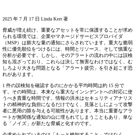
2025 年 7 月 17 日 Linda Kerr 著
脅威が増え続け、重要なアセットを常に保護することが求め
られる環境では、企業やマネージドサービスプロバイダ
（MSP）は膨大な量の通知にさらされています。重大な脆弱
性に優先順位をつけるには、時間とリソース、そして慎重な
分析が必要です。しかし、そのアラートの流れの中には誤検
知も混ざっており、これらは決して無害なわけではなく、む
しろより大きな問題となる「アラート疲労」を引き起こす恐
れがあります。
1 件の誤検知を確認するのにかかる平均時間は約 15 分で
す。その時間は、本来なら重大なインシデントへの対応に使
うべき貴重な時間です。情報の洪水はセキュリティアナリス
トの精神的な負担になるだけでなく、見落としによって攻撃
者に悪用の隙を与える可能性があります。本当に重要なアラ
ートが無関係な通知の山に埋もれてしまうこともあり、単な
る「ノイズ」が新たな脅威と化すのです。
今求められているのは「もっと検知すること」ではなく、