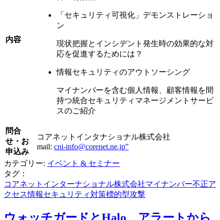
「セキュリティ可視化」デモンストレーショ
ン
内容
現状把握とインシデント発生時の効果的な対
応を促進するためには？
情報セキュリティのアウトソーシング
マイナンバーを含む個人情報、顧客情報を間
持つ統合セキュリティマネージメントサービ
スのご紹介
問合
コアネットインタナショナル株式会社
せ・お
mail:
cni-info@corenet.ne.jp”
申込み
カテゴリー:
イベント & セミナー
タグ：
コアネットインターナショナル株式会社
マイナンバー
不正ア
クセス
情報セキュリティ対策
標的型攻撃
ウォッチガードとHalo、アラートから