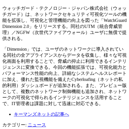
ウォッチガード・テクノロジー・ジャパン株式会社（ウォッ
チガード）は、ネットワークセキュリティ可視化ツールの機
能を拡張し、可視化と管理機能の向上を図った「WatchGuard
Dimension 2.0」をリリースする。同社のUTM（統合脅威管
理）／NGFW（次世代ファイアウォール）ユーザに無償で提
供される。
「Dimension」では、ユーザのネットワークに導入されてい
る同社の全アプライアンスからデータを収集し、様々な可視
化画面を利用することで、脅威の抑止に利用できるインテリ
ジェンスに変換できる。今回の機能拡張では、可視化能力と
パフォーマンス性能の向上、詳細なシステムヘルスレポート
に加え、優れた監視機能を備えたCyberloafing（ネットの私
的利用）ダッシュボードが追加される。また、プレビュー版
として、複数のネットワーク制御機能も追加され、ネットワ
ークの可視化で得られるインテリジェンスを活用すること
で、IT管理者は課題に対して迅速に対応できる。
キーマンズネットの記事へ
カテゴリー:
ニュース